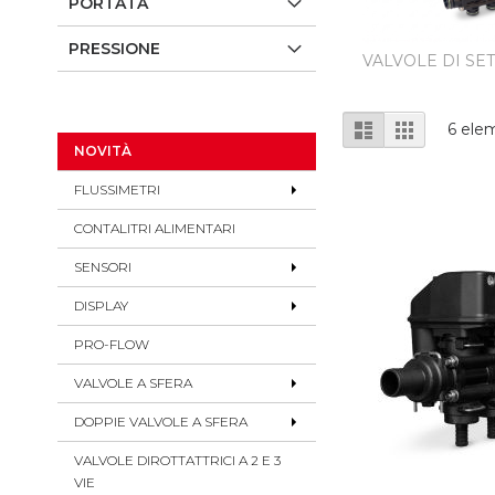
PORTATA
PRESSIONE
VALVOLE DI SE
Mostra
Lista
Griglia
6
elem
come
NOVITÀ
FLUSSIMETRI
CONTALITRI ALIMENTARI
SENSORI
DISPLAY
PRO-FLOW
VALVOLE A SFERA
DOPPIE VALVOLE A SFERA
VALVOLE DIROTTATTRICI A 2 E 3
VIE