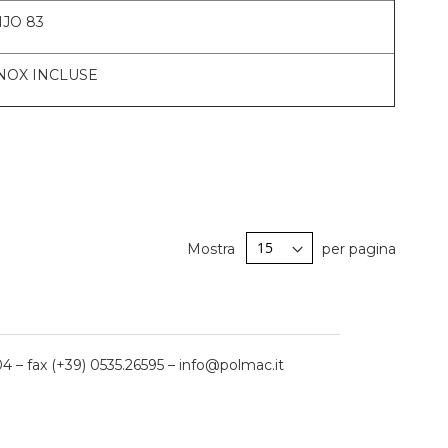
NJO 83
INOX INCLUSE
Mostra
per pagina
04 – fax (+39) 0535.26595 – info@polmac.it