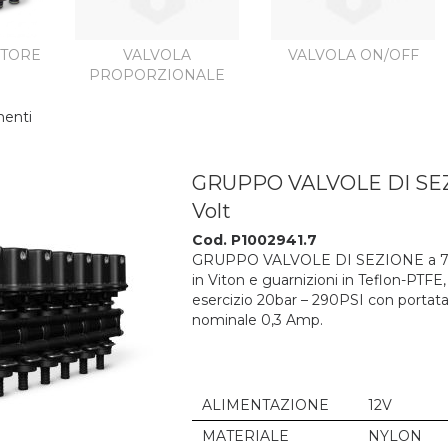
TTORE
VALVOLA
VALVOLA ON/OFF
PROPORZIONALE
enti
GRUPPO VALVOLE DI SEZI
Volt
Cod. P1002941.7
GRUPPO VALVOLE DI SEZIONE a 7 s
in Viton e guarnizioni in Teflon-PTFE,
esercizio 20bar – 290PSI con portata
nominale 0,3 Amp.
ALIMENTAZIONE
12V
MATERIALE
NYLON