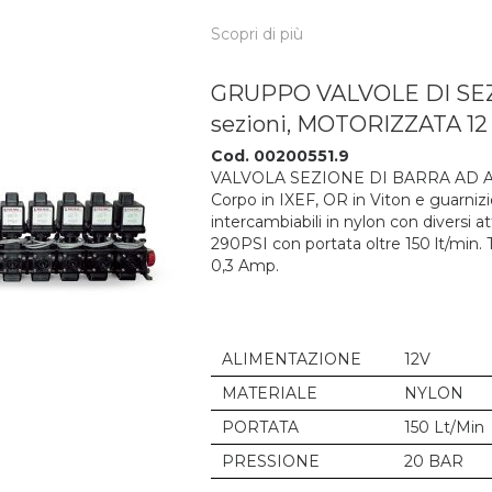
Scopri di più
GRUPPO VALVOLE DI SEZ
sezioni, MOTORIZZATA 12 
Cod. 00200551.9
VALVOLA SEZIONE DI BARRA AD 
Corpo in IXEF, OR in Viton e guarnizio
intercambiabili in nylon con diversi 
290PSI con portata oltre 150 lt/min.
0,3 Amp.
ALIMENTAZIONE
12V
MATERIALE
NYLON
PORTATA
150 Lt/Min
PRESSIONE
20 BAR