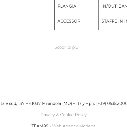
FLANGIA
IN/OUT: BA
ACCESSORI
STAFFE IN 
Scopri di più
ale sud, 137 – 41037 Mirandola (MO) – Italy – ph. (+39) 0535.200
Privacy & Cookie Policy
TEAM99 -
Web Agency Modena