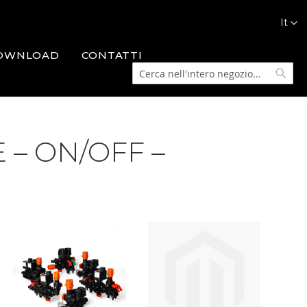
Lingua
It
OWNLOAD
CONTATTI
Cerca
Cerca
 – ON/OFF –