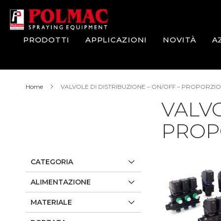
Salta
al
contenuto
PRODOTTI
APPLICAZIONI
NOVITÀ
A
Home
VALVOLE DI DISTRIBUZIONE – ON/OFF – PROPORZIO
VALVO
PROP
CATEGORIA
ALIMENTAZIONE
MATERIALE