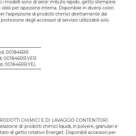
ti i modelli sono di serie: imbuto rapido, getto stempera
oblò per ispezione interna. Disponibile in diversi colori.
er l’aspirazione di prodotti chimici direttamente dal
rotezione degli accessori di servizio utilizzabili solo
d. 001846RR
. 001846RR.VER
d. 001846RR.YEL
ODOTTI CHIMICI E DI LAVAGGIO CONTENITORI.
celazione di: prodotti chimici liquidi, in polvere, granulari e
otato di getto rotativo Energet. Disponibili accessori per