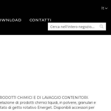
Lingua
It
OWNLOAD
CONTATTI
Cerca
Cerca
ODOTTI CHIMICI E DI LAVAGGIO CONTENITORI.
celazione di: prodotti chimici liquidi, in polvere, granulari e
otato di getto rotativo Energet. Disponibili accessori per