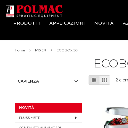
Salta
al
contenuto
PRODOTTI
APPLICAZIONI
NOVITÀ
A
Home
MIXER
ECOBOX 50
ECOB
Mostra
Lista
Griglia
2
elem
CAPIENZA
come
NOVITÀ
FLUSSIMETRI
CONTALITRI ALIMENTARI