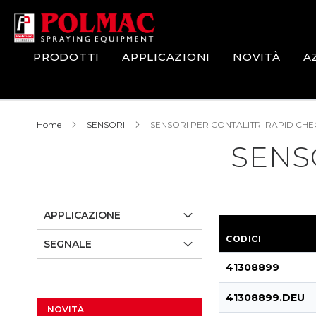
Salta
al
contenuto
PRODOTTI
APPLICAZIONI
NOVITÀ
A
Home
SENSORI
SENSORI PER CONTALITRI RAPID CHE
SENS
APPLICAZIONE
CODICI
SEGNALE
41308899
41308899.DEU
NOVITÀ