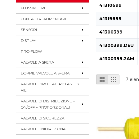
41310699
FLUSSIMETRI
41319699
CONTALITRI ALIMENTARI
SENSORI
41300399
DISPLAY
41300399.DEU
PRO-FLOW
41300399.2AM
VALVOLE A SFERA
DOPPIE VALVOLE A SFERA
Mostra
Lista
Griglia
7
elem
come
VALVOLE DIROTTATTRICI A 2 E 3
VIE
VALVOLE DI DISTRIBUZIONE –
ON/OFF – PROPORZIONALI
VALVOLE DI SICUREZZA
VALVOLE UNIDIREZIONALI