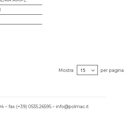
DRA AMPL.
I
Mostra
per pagina
04 – fax (+39) 0535.26595 – info@polmac.it