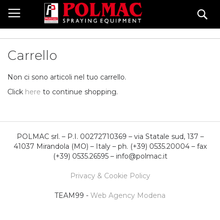
Salta
Ce
al
contenuto
Carrello
Non ci sono articoli nel tuo carrello.
Click
here
to continue shopping.
POLMAC srl. – P.I. 00272710369 – via Statale sud, 137 –
41037 Mirandola (MO) – Italy – ph. (+39) 0535.20004 – fax
(+39) 0535.26595 – info@polmac.it
Privacy & Cookie Policy
TEAM99 -
Web Agency Modena