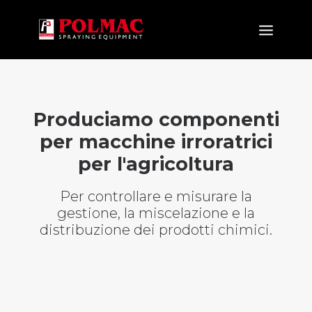
PRODOTTI
APPLICAZIONI
Produciamo componenti
per macchine irroratrici
NOVITÀ
per l'agricoltura
AZIENDA
CERTIFICAZIONI
Per controllare e misurare la
NEWS&EVENTS
gestione, la miscelazione e la
distribuzione dei prodotti chimici.
DOWNLOAD
CONTATTI
IT
EN
FR
ES
DE
RU