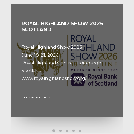
CEREALS 2026 UK
Cereals 2026
June 10-11, 2026
Diddly Squat Farm
Oxfordshire - UK
www.thecerealsevent.co.uk/
LEGGERE DI PIÙ