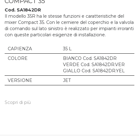
COMPACT 35
Cod. SA1842DR
Il modello 35R ha le stesse funzioni e caratteristiche del
mixer Compact 35. Con le cerniere del coperchio e la valvola
di comando sul lato sinistro è realizzato per impianti irroranti
con queste particolari esigenze di installazione.
CAPIENZA
35 L
COLORE
BIANCO Cod. SA1842DR
VERDE Cod. SA1842DR.VER
GIALLO Cod. SA1842DR.YEL
VERSIONE
JET
Scopri di più