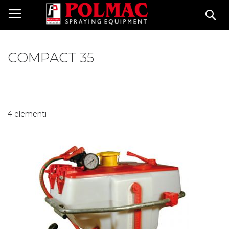
Salta
Ce
al
contenuto
COMPACT 35
4
elementi