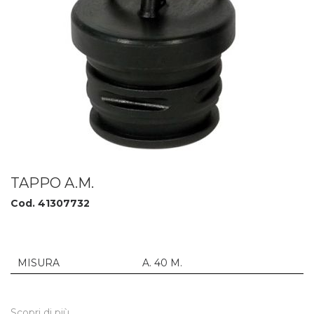
TAPPO A.M.
Cod. 41307732
MISURA
A. 40 M.
Scopri di più