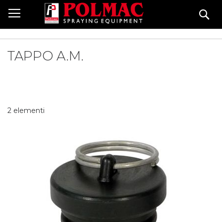
Salta
Ce
al
contenuto
TAPPO A.M.
2
elementi