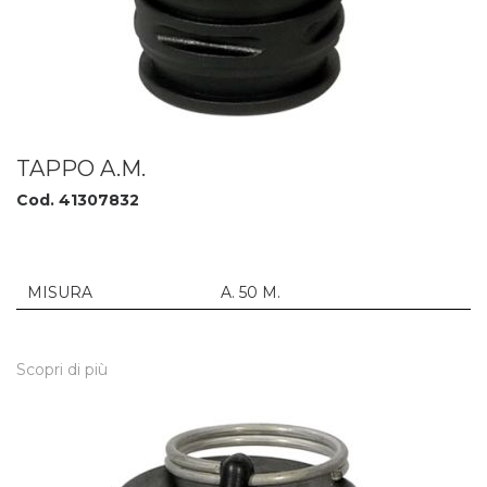
TAPPO A.M.
Cod. 41307832
MISURA
A. 50 M.
Scopri di più