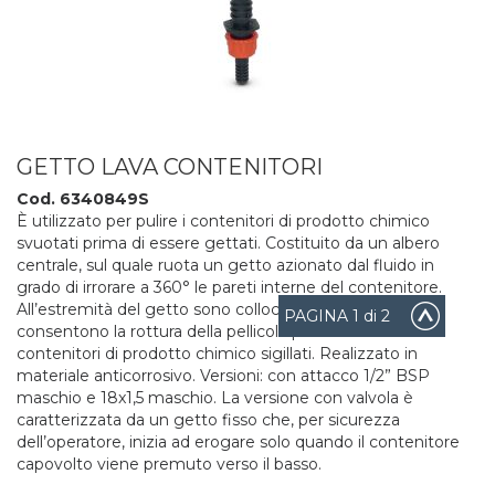
GETTO LAVA CONTENITORI
Cod. 6340849S
È utilizzato per pulire i contenitori di prodotto chimico
svuotati prima di essere gettati. Costituito da un albero
centrale, sul quale ruota un getto azionato dal fluido in
grado di irrorare a 360° le pareti interne del contenitore.
All’estremità del getto sono collocate delle punte che
PAGINA
1
di 2
consentono la rottura della pellicola protettiva dei
contenitori di prodotto chimico sigillati. Realizzato in
materiale anticorrosivo. Versioni: con attacco 1/2” BSP
maschio e 18x1,5 maschio. La versione con valvola è
caratterizzata da un getto fisso che, per sicurezza
dell’operatore, inizia ad erogare solo quando il contenitore
capovolto viene premuto verso il basso.