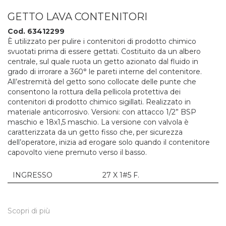
GETTO LAVA CONTENITORI
Cod. 63412299
È utilizzato per pulire i contenitori di prodotto chimico
svuotati prima di essere gettati. Costituito da un albero
centrale, sul quale ruota un getto azionato dal fluido in
grado di irrorare a 360° le pareti interne del contenitore.
All’estremità del getto sono collocate delle punte che
consentono la rottura della pellicola protettiva dei
contenitori di prodotto chimico sigillati. Realizzato in
materiale anticorrosivo. Versioni: con attacco 1/2” BSP
maschio e 18x1,5 maschio. La versione con valvola è
caratterizzata da un getto fisso che, per sicurezza
dell’operatore, inizia ad erogare solo quando il contenitore
capovolto viene premuto verso il basso.
INGRESSO
27 X 1#5 F.
Scopri di più