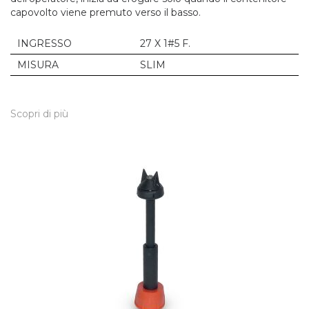
capovolto viene premuto verso il basso.
INGRESSO
27 X 1#5 F.
MISURA
SLIM
Scopri di più