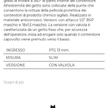
grado di irrorare a 360° le pareti interne del contenitore.
All’estremità del getto sono collocate delle punte che
consentono la rottura della pellicola protettiva dei
contenitori di prodotto chimico sigillati. Realizzato in
materiale anticorrosivo. Versioni: con attacco 1/2” BSP
maschio e 18x1,5 maschio. La versione con valvola è
caratterizzata da un getto fisso che, per sicurezza
dell’operatore, inizia ad erogare solo quando il contenitore
capovolto viene premuto verso il basso.
INGRESSO
PTG 13 mm.
MISURA
SLIM
VERSIONE
CON VALVOLA
Scopri di più