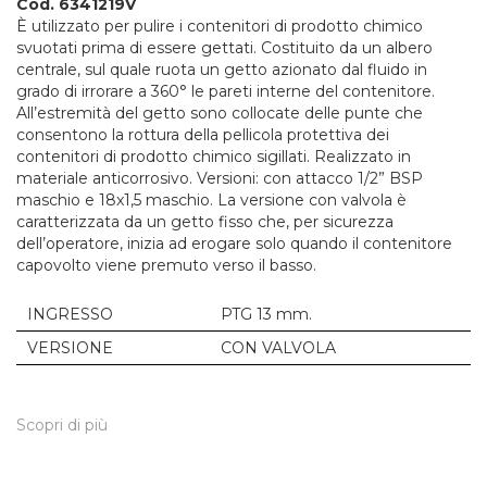
Cod. 6341219V
È utilizzato per pulire i contenitori di prodotto chimico
svuotati prima di essere gettati. Costituito da un albero
centrale, sul quale ruota un getto azionato dal fluido in
grado di irrorare a 360° le pareti interne del contenitore.
All’estremità del getto sono collocate delle punte che
consentono la rottura della pellicola protettiva dei
contenitori di prodotto chimico sigillati. Realizzato in
materiale anticorrosivo. Versioni: con attacco 1/2” BSP
maschio e 18x1,5 maschio. La versione con valvola è
caratterizzata da un getto fisso che, per sicurezza
dell’operatore, inizia ad erogare solo quando il contenitore
capovolto viene premuto verso il basso.
INGRESSO
PTG 13 mm.
VERSIONE
CON VALVOLA
Scopri di più