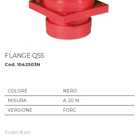
FLANGE Q55
Cod. 1042503N
COLORE
NERO
MISURA
A. 20 M.
VERSIONE
FORC
Scopri di più