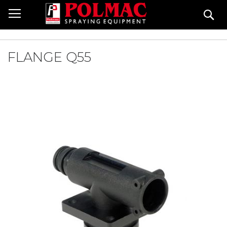
Salta
Ce
al
contenuto
FLANGE Q55