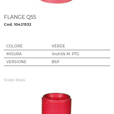
FLANGE Q55
Cod. 10421532
COLORE
VERDE
MISURA
1inch1/4 M. PTG
VERSIONE
BSP
Scopri di più