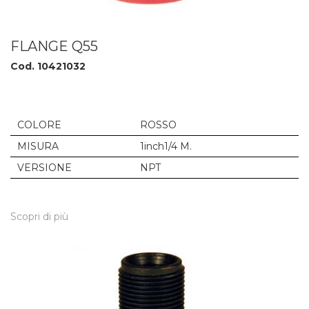
FLANGE Q55
Cod. 10421032
COLORE
ROSSO
MISURA
1inch1/4 M.
VERSIONE
NPT
Scopri di più