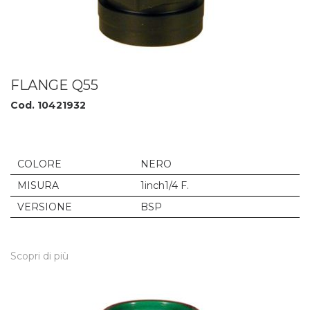
FLANGE Q55
Cod. 10421932
COLORE
NERO
MISURA
1inch1/4 F.
VERSIONE
BSP
Scopri di più