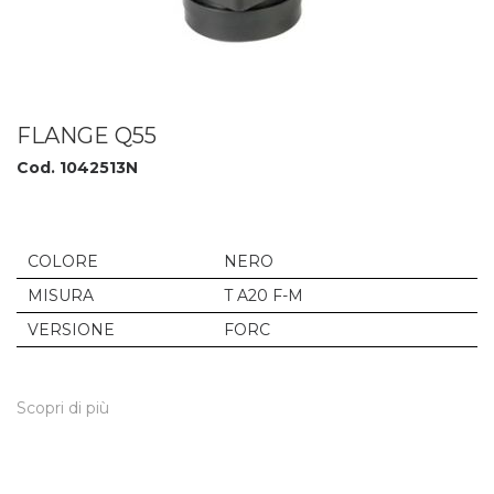
FLANGE Q55
Cod. 1042513N
COLORE
NERO
MISURA
T A20 F-M
VERSIONE
FORC
Scopri di più