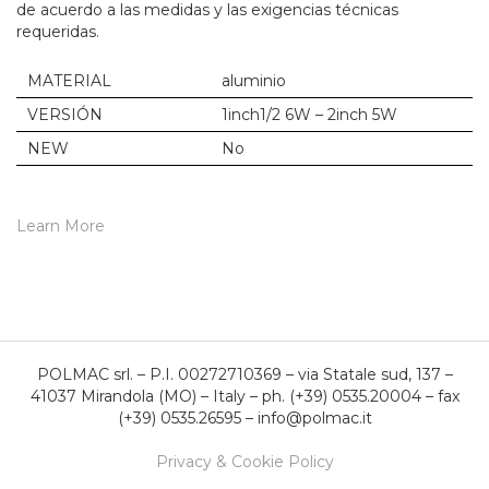
de acuerdo a las medidas y las exigencias técnicas
requeridas.
MATERIAL
aluminio
VERSIÓN
1inch1/2 6W – 2inch 5W
NEW
No
Learn More
POLMAC srl. – P.I. 00272710369 – via Statale sud, 137 –
41037 Mirandola (MO) – Italy – ph. (+39) 0535.20004 – fax
(+39) 0535.26595 – info@polmac.it
Privacy & Cookie Policy