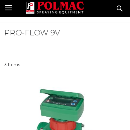
Skip
Se
to
Content
PRO-FLOW 9V
3
Items