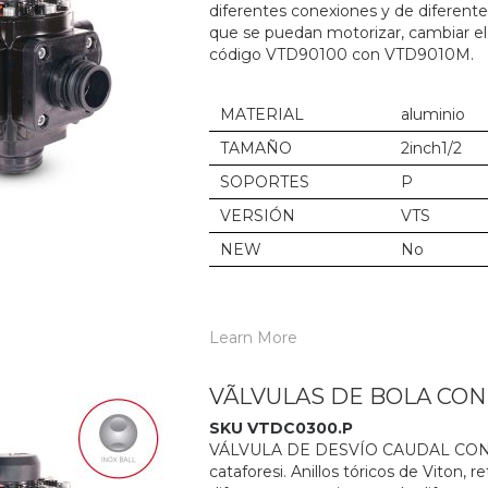
diferentes conexiones y de diferent
que se puedan motorizar, cambiar el
código VTD90100 con VTD9010M.
MATERIAL
aluminio
TAMAÑO
2inch1/2
SOPORTES
P
VERSIÓN
VTS
NEW
No
Learn More
VÃLVULAS DE BOLA CO
SKU VTDC0300.P
VÁLVULA DE DESVÍO CAUDAL CON M
cataforesi. Anillos tóricos de Viton,