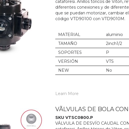
cataforesi. Anillos tóricos de Viton,
diferentes conexiones y de diferent
que se puedan motorizar, cambiar el
código VTD90100 con VTD9010M.
MATERIAL
aluminio
TAMAÑO
2inch1/2
SOPORTES
P
VERSIÓN
VTS
NEW
No
Learn More
VÃLVULAS DE BOLA CO
SKU VTSC0800.P
VÁLVULA DE DESVÍO CAUDAL CON M