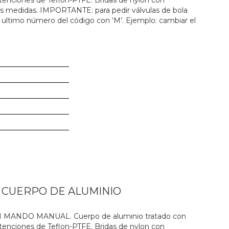
 retenciones de Teflon-PTFE. Bridas de nylon con
es medidas. IMPORTANTE: para pedir válvulas de bola
 ultimo número del código con ‘M’. Ejemplo: cambiar el
N CUERPO DE ALUMINIO
ANDO MANUAL. Cuerpo de aluminio tratado con
 retenciones de Teflon-PTFE. Bridas de nylon con