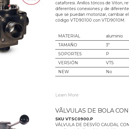
cataforesi. Anillos tóricos de Viton,
diferentes conexiones y de diferent
que se puedan motorizar, cambiar el
código VTD90100 con VTD9010M.
MATERIAL
aluminio
TAMAÑO
3"
SOPORTES
P
VERSIÓN
VTS
NEW
No
Learn More
VÃLVULAS DE BOLA CO
SKU VTSC0900.P
VÁLVULA DE DESVÍO CAUDAL CON M