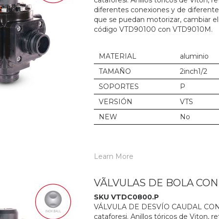
cataforesi. Anillos tóricos de Viton,
diferentes conexiones y de diferent
que se puedan motorizar, cambiar el
código VTD90100 con VTD9010M.
MATERIAL
aluminio
TAMAÑO
2inch1/2
SOPORTES
P
VERSIÓN
VTS
NEW
No
Learn More
VÃLVULAS DE BOLA CO
SKU VTDC0800.P
VÁLVULA DE DESVÍO CAUDAL CON M
cataforesi. Anillos tóricos de Viton,