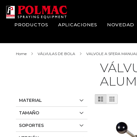
Skip
to
Content
PRODUCTOS
APLICACIONES
NOVEDAD
Home
VÁLVULAS DE BOLA
VALVOLE A SFERA MANUA
VÁLV
ALUM
View
List
Grid
MATERIAL
as
TAMAÑO
SOPORTES