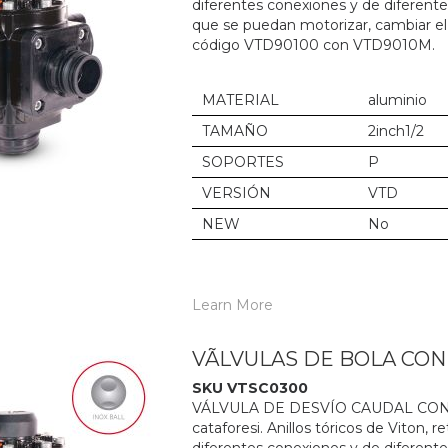
diferentes conexiones y de diferent
que se puedan motorizar, cambiar el
código VTD90100 con VTD9010M.
MATERIAL
aluminio
TAMAÑO
2inch1/2
SOPORTES
P
VERSIÓN
VTD
NEW
No
Learn More
VÃLVULAS DE BOLA CO
SKU VTSC0300
VÁLVULA DE DESVÍO CAUDAL CON M
cataforesi. Anillos tóricos de Viton,