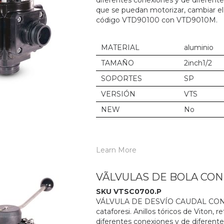
diferentes conexiones y de diferent
que se puedan motorizar, cambiar el
código VTD90100 con VTD9010M.
MATERIAL
aluminio
TAMAÑO
2inch1/2
SOPORTES
SP
VERSIÓN
VTS
NEW
No
Learn More
VÃLVULAS DE BOLA CO
SKU VTSC0700.P
VÁLVULA DE DESVÍO CAUDAL CON M
cataforesi. Anillos tóricos de Viton,
diferentes conexiones y de diferent