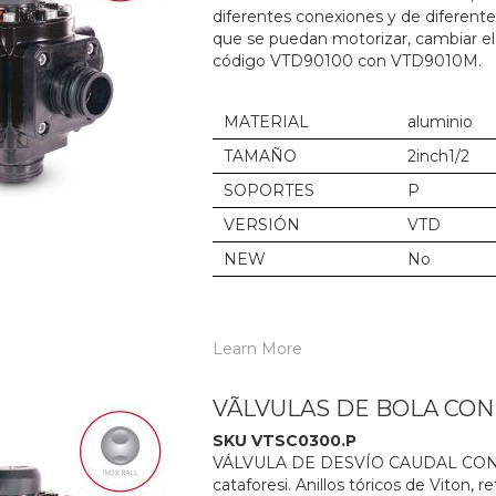
diferentes conexiones y de diferent
que se puedan motorizar, cambiar el
código VTD90100 con VTD9010M.
MATERIAL
aluminio
TAMAÑO
2inch1/2
SOPORTES
P
VERSIÓN
VTD
NEW
No
Learn More
VÃLVULAS DE BOLA CO
SKU VTSC0300.P
VÁLVULA DE DESVÍO CAUDAL CON M
cataforesi. Anillos tóricos de Viton,