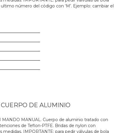
es medidas. IMPORTANTE: para pedir válvulas de bola
 ultimo número del código con ‘M’. Ejemplo: cambiar el
N CUERPO DE ALUMINIO
ANDO MANUAL. Cuerpo de aluminio tratado con
 retenciones de Teflon-PTFE. Bridas de nylon con
es medidas. IMPORTANTE: para pedir válvulas de bola