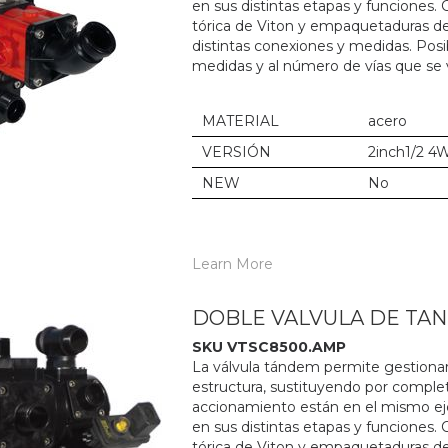
en sus distintas etapas y funciones. 
tórica de Viton y empaquetaduras de
distintas conexiones y medidas. Posib
medidas y al número de vías que se va
MATERIAL
acero
VERSIÓN
2inch1/2 4
NEW
No
Learn More
DOBLE VALVULA DE TA
SKU VTSC8500.AMP
La válvula tándem permite gestionar l
estructura, sustituyendo por completo
accionamiento están en el mismo eje,
en sus distintas etapas y funciones. 
tórica de Viton y empaquetaduras de