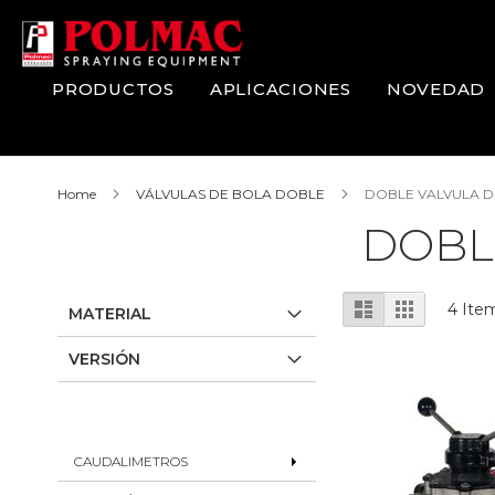
Skip
to
Content
PRODUCTOS
APLICACIONES
NOVEDAD
Home
VÁLVULAS DE BOLA DOBLE
DOBLE VALVULA 
DOBL
View
List
Grid
4
Ite
MATERIAL
as
VERSIÓN
CAUDALIMETROS