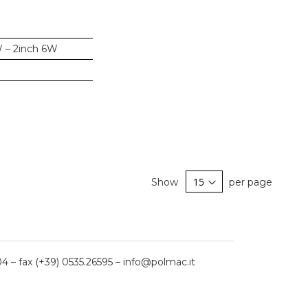
W – 2inch 6W
Show
per page
04 – fax (+39) 0535.26595 – info@polmac.it