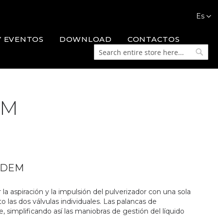
Languag
Es
Y EVENTOS
DOWNLOAD
CONTACTOS
Search
Searc
EM
NDEM
a aspiración y la impulsión del pulverizador con una sola
 las dos válvulas individuales. Las palancas de
 simplificando así las maniobras de gestión del líquido