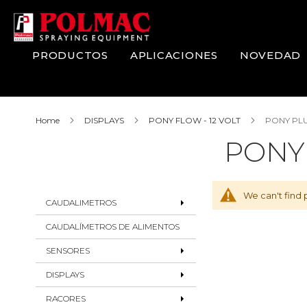
Skip
to
Content
PRODUCTOS
APLICACIONES
NOVEDAD
Home
DISPLAYS
PONY FLOW - 12 VOLT
PONY PLUS
PONY 
We can't find 
CAUDALIMETROS
CAUDALÍMETROS DE ALIMENTOS
SENSORES
DISPLAYS
RACORES