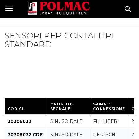
Skip
Se
to
Content
SENSORI PER CONTALITRI
STANDARD
ONDA DEL
SPINA DI
LU
CODICI
SEGNALE
CONNESSIONE
CA
30306032
SINUSOIDALE
FILI LIBERI
2 
30306032.CDE
SINUSOIDALE
DEUTSCH
2 