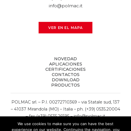
info@polmac.it
VER EN EL MAPA
NOVEDAD
APLICACIONES
CERTIFICACIONES
CONTACTOS
DOWNLOAD
PRODUCTOS
POLMAC srl. – P.I. 00272710369 – via Statale sud, 137
– 41037 Mirandola (MO) – Italia – ph. (+39) 0535.20004
– fax (+39) 0535.26595 –
info@polmac.it
We use cookies to make sure you can have the best
Privacy & Cookie Policy
experience on our website. Continuing the navigation, you