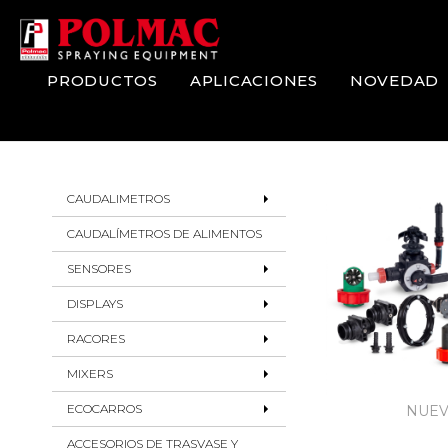
Skip
to
Content
PRODUCTOS
APLICACIONES
NOVEDAD
Catalogo
CAUDALIMETROS
Prodotti
CAUDALÍMETROS DE ALIMENTOS
SENSORES
DISPLAYS
RACORES
MIXERS
ECOCARROS
NUE
ACCESORIOS DE TRASVASE Y