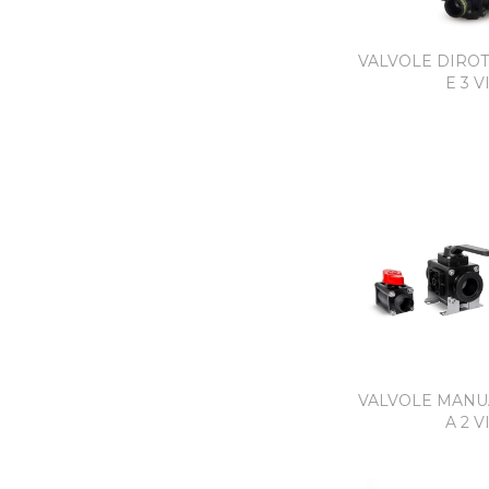
VALVOLE DIROTT
E 3 V
VALVOLE MANUA
A 2 V