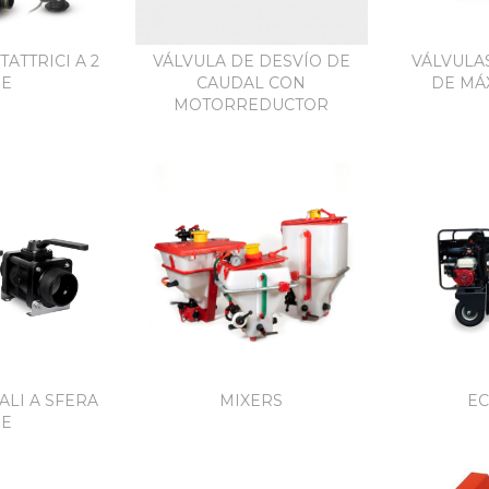
ATTRICI A 2
VÁLVULA DE DESVÍO DE
VÁLVULA
IE
CAUDAL CON
DE MÁ
MOTORREDUCTOR
LI A SFERA
MIXERS
E
IE