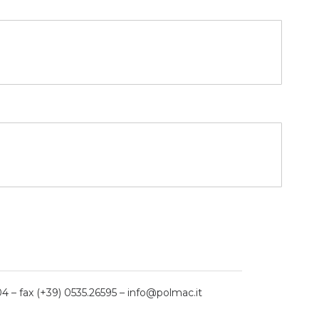
04 – fax (+39) 0535.26595 – info@polmac.it