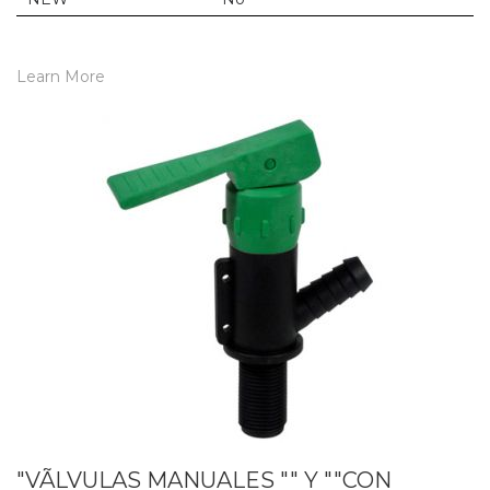
Learn More
"VÃLVULAS MANUALES "" Y ""CON