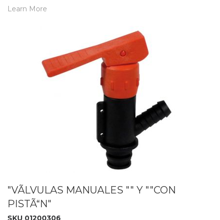
Learn More
"VÃLVULAS MANUALES "" Y ""CON
PISTÃ“N"
SKU 01200306