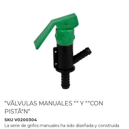
"VÃLVULAS MANUALES "" Y ""CON
PISTÃ“N"
SKU V0200304
La serie de grifos manuales ha sido diseñada y construida