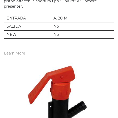
pistón ofrecen la apertura tipo “On/Off” y “Hombre
presente”.
ENTRADA
A. 20 M.
SALIDA
No
NEW
No
Learn More