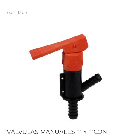
Learn More
"VÃLVULAS MANUALES "" Y ""CON