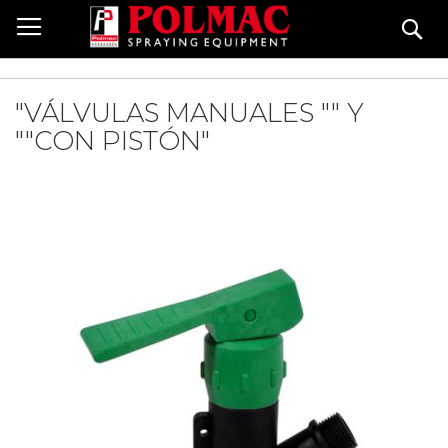
Skip
Se
to
Content
"VÁLVULAS MANUALES "" Y
""CON PISTÓN"