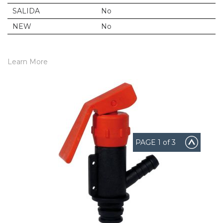
SALIDA
No
NEW
No
Learn More
PAGE
1
of 3