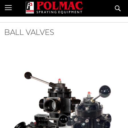
Skip
Se
to
Content
BALL VALVES