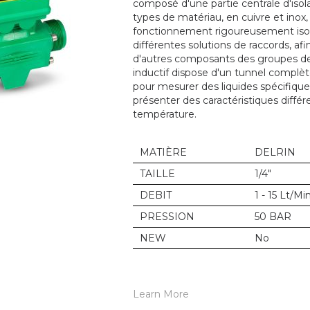
composé d'une partie centrale d'isol
types de matériau, en cuivre et inox
fonctionnement rigoureusement isolé
différentes solutions de raccords, 
d'autres composants des groupes de
inductif dispose d'un tunnel complè
pour mesurer des liquides spécifique
présenter des caractéristiques différ
température.
MATIÈRE
DELRIN
TAILLE
1/4"
DEBIT
1 - 15 Lt/Mi
PRESSION
50 BAR
NEW
No
Learn More