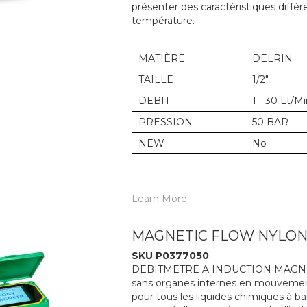
présenter des caractéristiques différ
température.
MATIÈRE
DELRIN
TAILLE
1/2"
DEBIT
1 - 30 Lt/M
PRESSION
50 BAR
NEW
No
Learn More
MAGNETIC FLOW NYLON 
SKU P0377050
DEBITMETRE A INDUCTION MAGNETIQUE
sans organes internes en mouvement. 
pour tous les liquides chimiques à b