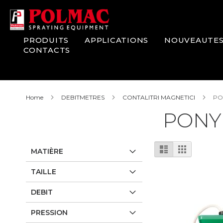
Skip
to
Content
PRODUITS
APPLICATIONS
NOUVEAUTE
CONTACTS
Home
DEBITMETRES
CONTALITRI MAGNETICI
PO
PONY
View
List
Grid
MATIÈRE
as
TAILLE
DEBIT
PRESSION