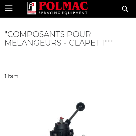
Skip
Se
to
Content
"COMPOSANTS POUR
MELANGEURS - CLAPET 1"""
1
Item