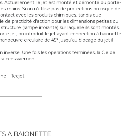
des. Actuellement, le jet est monté et démonté du porte-
 les mains. Si on n’utilise pas de protections on risque de
contact avec les produits chimiques, tandis que
ntie de practicité d’action pour les dimensions petites du
 structure (rampe irrorante) sur laquelle ils sont montés.
rte-jet, on introduit le jet ayant connection à baionette
anoeuvre circulaire de 45° jusqu’au blocage du jet il
n inverse. Une fois les operations terminées, la Cle de
e successivement.
ine – Teejet –
TS A BAIONETTE