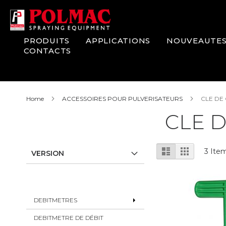
Skip
to
Content
PRODUITS
APPLICATIONS
NOUVEAUTE
CONTACTS
Home
ACCESSOIRES POUR PULVERISATEURS
CLE DE
CLE 
View
List
Grid
3
Ite
VERSION
as
DEBITMETRES
DEBITMETRE DE DÉBIT