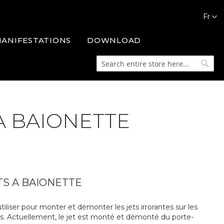
Languag
Fr
MANIFESTATIONS
DOWNLOAD
Search
Searc
A BAIONETTE
TS A BAIONETTE
iliser pour monter et démonter les jets irrorantes sur les
des. Actuellement, le jet est monté et démonté du porte-