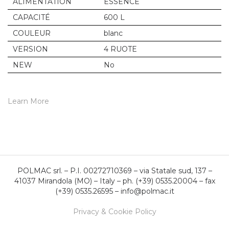
ALIMENTATION
ESSENCE
CAPACITÉ
600 L
COULEUR
blanc
VERSION
4 RUOTE
NEW
No
Learn More
POLMAC srl. – P.I. 00272710369 – via Statale sud, 137 –
41037 Mirandola (MO) – Italy – ph. (+39) 0535.20004 – fax
(+39) 0535.26595 – info@polmac.it
Privacy & Cookie Policy