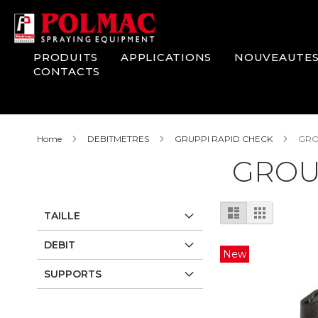
Skip
to
Content
PRODUITS
APPLICATIONS
NOUVEAUTE
CONTACTS
Home
DEBITMETRES
GRUPPI RAPID CHECK
GRO
GROU
View
List
Grid
TAILLE
as
DEBIT
New
SUPPORTS