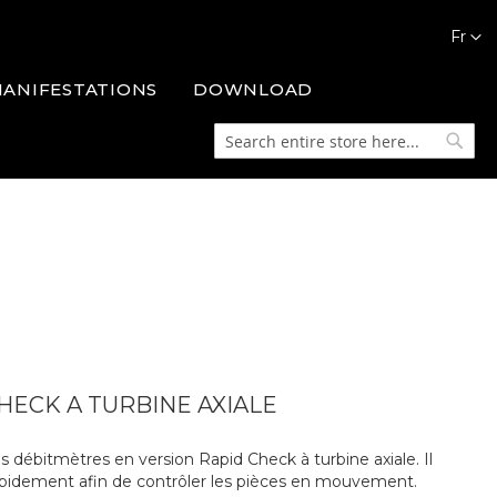
Languag
Fr
MANIFESTATIONS
DOWNLOAD
Search
Searc
HECK A TURBINE AXIALE
 débitmètres en version Rapid Check à turbine axiale. Il
pidement afin de contrôler les pièces en mouvement.