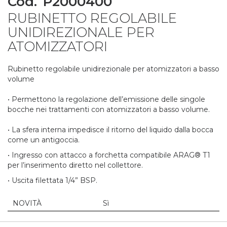
Cod.
P2000400
to
RUBINETTO REGOLABILE
the
beginning
UNIDIREZIONALE PER
of
ATOMIZZATORI
the
images
gallery
Rubinetto regolabile unidirezionale per atomizzatori a basso
volume
• Permettono la regolazione dell’emissione delle singole
bocche nei trattamenti con atomizzatori a basso volume.
• La sfera interna impedisce il ritorno del liquido dalla bocca
come un antigoccia.
• Ingresso con attacco a forchetta compatibile ARAG® T1
per l’inserimento diretto nel collettore.
• Uscita filettata 1/4” BSP.
NOVITÀ
Sì