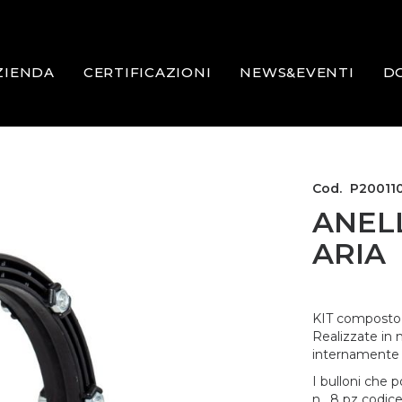
ZIENDA
CERTIFICAZIONI
NEWS&EVENTI
D
Cod.
P20011
ANEL
ARIA
KIT composto d
Realizzate in 
internamente il
I bulloni che p
n. 8 pz codi