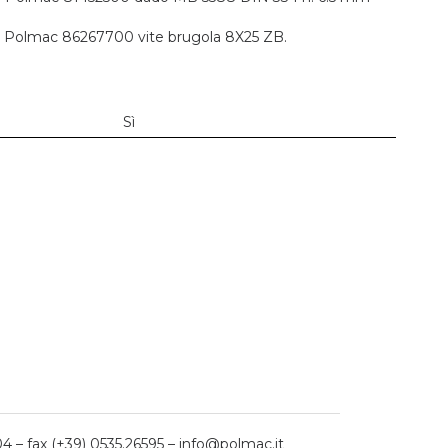
e Polmac 86267700 vite brugola 8X25 ZB.
Sì
04 – fax (+39) 0535.26595 – info@polmac.it