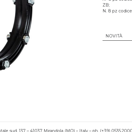
ZB;
N. 8 pz codic
NOVITÀ
ale sud, 137 – 41037 Mirandola (MO) – Italy – ph. (+39) 0535.200