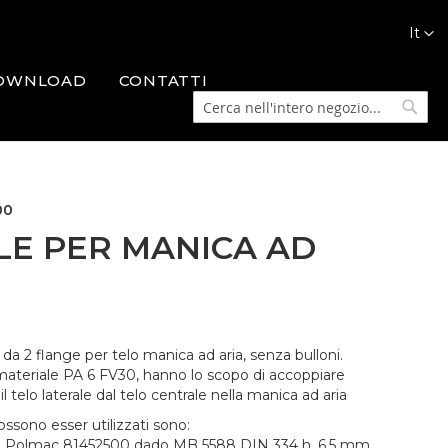
Lingua
It
OWNLOAD
CONTATTI
Cerca
Cerca
00
LE PER MANICA AD
a 2 flange per telo manica ad aria, senza bulloni.
materiale PA 6 FV30, hanno lo scopo di accoppiare
 telo laterale dal telo centrale nella manica ad aria
ossono esser utilizzati sono:
ce Polmac 81452500 dado MB 5588 DIN 334 h. 6.5 mm