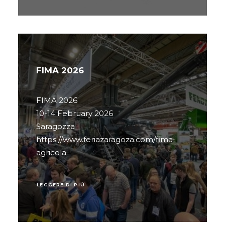
FIMA 2026
FIMA 2026
10-14 February 2026
Saragozza
https://www.feriazaragoza.com/fima-
agricola
LEGGERE DI PIÙ