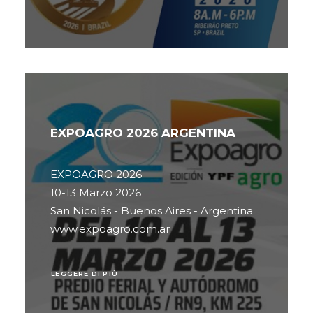
EXPOAGRO 2026 ARGENTINA
EXPOAGRO 2026
10-13 Marzo 2026
San Nicolás - Buenos Aires - Argentina
www.expoagro.com.ar
LEGGERE DI PIÙ