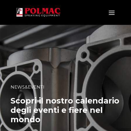
PRODOTTI
APPLICAZIONI
NOVITÀ
AZIENDA
CERTIFICAZIONI
NEWS&EVENTI
NEWS&EVENTS
DOWNLOAD
Scopri il nostro calendario
CONTATTI
degli eventi e fiere nel
mondo
IT
EN
FR
ES
DE
RU