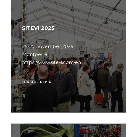
SITEVI 2025
25-27 november 2025
Montpellier
https://www.sitevi.com/en
LEGGERE DI PIÙ