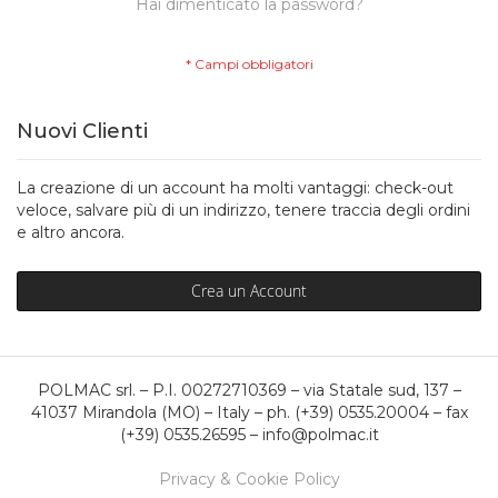
Hai dimenticato la password?
Nuovi Clienti
La creazione di un account ha molti vantaggi: check-out
veloce, salvare più di un indirizzo, tenere traccia degli ordini
e altro ancora.
Crea un Account
POLMAC srl. – P.I. 00272710369 – via Statale sud, 137 –
41037 Mirandola (MO) – Italy – ph. (+39) 0535.20004 – fax
(+39) 0535.26595 – info@polmac.it
Privacy & Cookie Policy