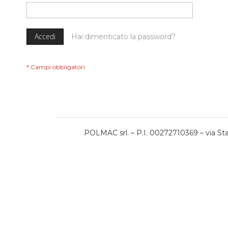
Accedi
Hai dimenticato la password?
POLMAC srl. – P.I. 00272710369 – via Stat