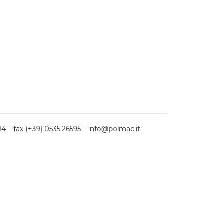
04 – fax (+39) 0535.26595 – info@polmac.it