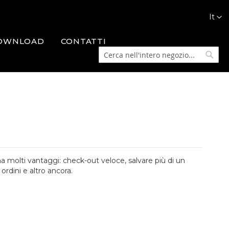
Lingua
It
OWNLOAD
CONTATTI
Cerca
Cerca
a molti vantaggi: check-out veloce, salvare più di un
 ordini e altro ancora.