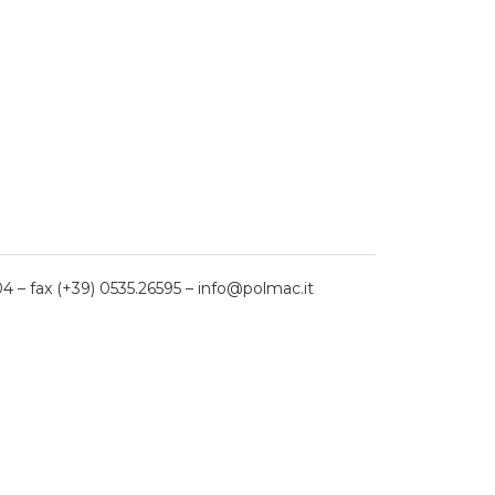
04 – fax (+39) 0535.26595 – info@polmac.it