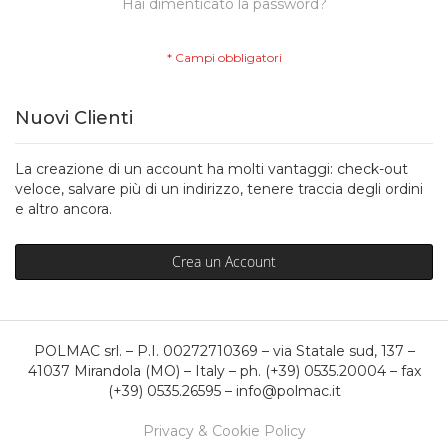
Hai dimenticato la password?
Nuovi Clienti
La creazione di un account ha molti vantaggi: check-out
veloce, salvare più di un indirizzo, tenere traccia degli ordini
e altro ancora.
Crea un Account
POLMAC srl. – P.I. 00272710369 – via Statale sud, 137 –
41037 Mirandola (MO) – Italy – ph. (+39) 0535.20004 – fax
(+39) 0535.26595 – info@polmac.it
Privacy & Cookie Policy