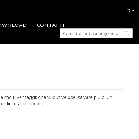
Lingua
It
OWNLOAD
CONTATTI
Cerca
Cerca
a molti vantaggi: check-out veloce, salvare più di un
 ordini e altro ancora.