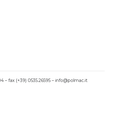
04 – fax (+39) 0535.26595 – info@polmac.it