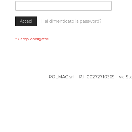
Accedi
Hai dimenticato la password?
POLMAC srl. – P.I. 00272710369 – via Stat