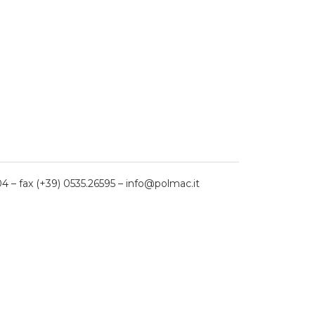
04 – fax (+39) 0535.26595 – info@polmac.it