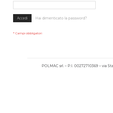
Accedi
Hai dimenticato la password?
POLMAC srl. – P.I. 00272710369 – via Stat