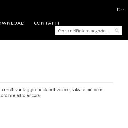
Lingua
It
OWNLOAD
CONTATTI
Cerca
Cerca
a molti vantaggi: check-out veloce, salvare più di un
 ordini e altro ancora.