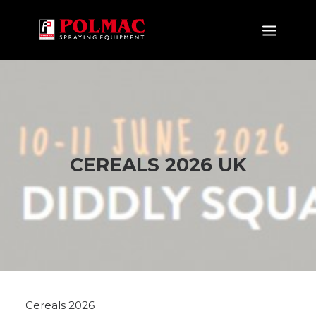
PRODOTTI
APPLICAZIONI
NOVITÀ
CEREALS 2026 UK
AZIENDA
CERTIFICAZIONI
NEWS&EVENTS
DOWNLOAD
CONTATTI
IT
EN
FR
ES
DE
RU
Cereals 2026