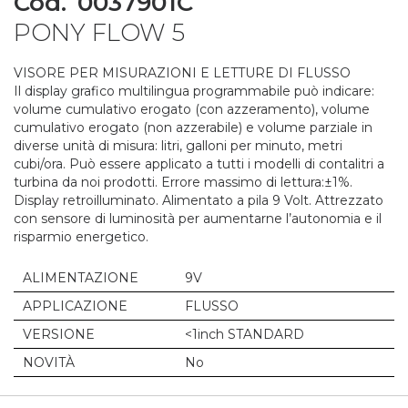
Cod.
0037901C
to
PONY FLOW 5
the
beginning
of
VISORE PER MISURAZIONI E LETTURE DI FLUSSO
the
Il display grafico multilingua programmabile può indicare:
images
volume cumulativo erogato (con azzeramento), volume
gallery
cumulativo erogato (non azzerabile) e volume parziale in
diverse unità di misura: litri, galloni per minuto, metri
cubi/ora. Può essere applicato a tutti i modelli di contalitri a
turbina da noi prodotti. Errore massimo di lettura:±1%.
Display retroilluminato. Alimentato a pila 9 Volt. Attrezzato
con sensore di luminosità per aumentarne l’autonomia e il
risparmio energetico.
ALIMENTAZIONE
9V
APPLICAZIONE
FLUSSO
VERSIONE
<1inch STANDARD
NOVITÀ
No