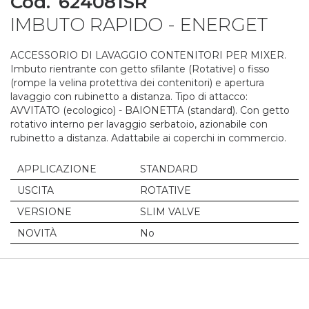
Cod.
624081SR
to
IMBUTO RAPIDO - ENERGET
the
beginning
of
ACCESSORIO DI LAVAGGIO CONTENITORI PER MIXER.
the
Imbuto rientrante con getto sfilante (Rotative) o fisso
images
(rompe la velina protettiva dei contenitori) e apertura
gallery
lavaggio con rubinetto a distanza. Tipo di attacco:
AVVITATO (ecologico) - BAIONETTA (standard). Con getto
rotativo interno per lavaggio serbatoio, azionabile con
rubinetto a distanza. Adattabile ai coperchi in commercio.
APPLICAZIONE
STANDARD
USCITA
ROTATIVE
VERSIONE
SLIM VALVE
NOVITÀ
No