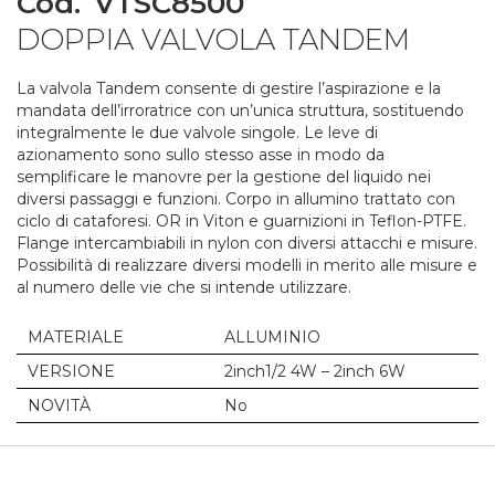
Cod.
VTSC8500
to
DOPPIA VALVOLA TANDEM
the
beginning
of
La valvola Tandem consente di gestire l’aspirazione e la
the
mandata dell’irroratrice con un’unica struttura, sostituendo
images
integralmente le due valvole singole. Le leve di
gallery
azionamento sono sullo stesso asse in modo da
semplificare le manovre per la gestione del liquido nei
diversi passaggi e funzioni. Corpo in allumino trattato con
ciclo di cataforesi. OR in Viton e guarnizioni in Teflon-PTFE.
Flange intercambiabili in nylon con diversi attacchi e misure.
Possibilità di realizzare diversi modelli in merito alle misure e
al numero delle vie che si intende utilizzare.
MATERIALE
ALLUMINIO
VERSIONE
2inch1/2 4W – 2inch 6W
NOVITÀ
No