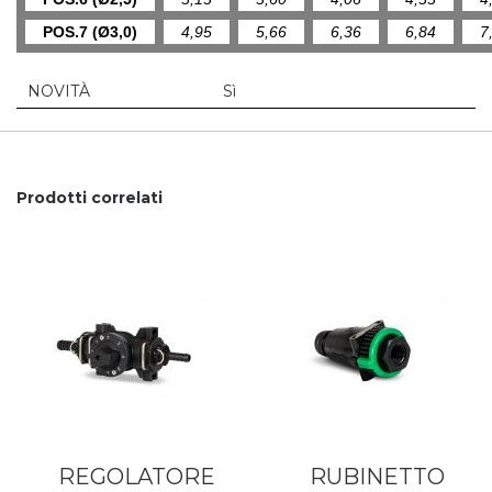
POS.7 (Ø3,0)
4,95
5,66
6,36
6,84
7
NOVITÀ
Sì
Prodotti correlati
REGOLATORE
RUBINETTO