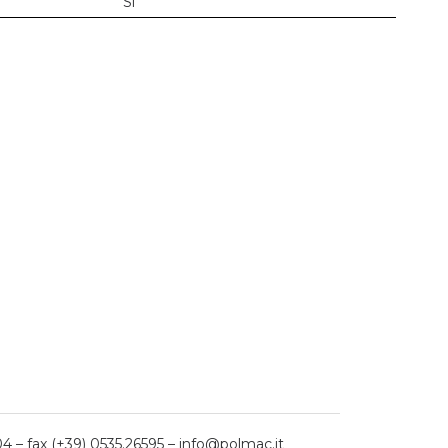
Sì
04 – fax (+39) 0535.26595 – info@polmac.it