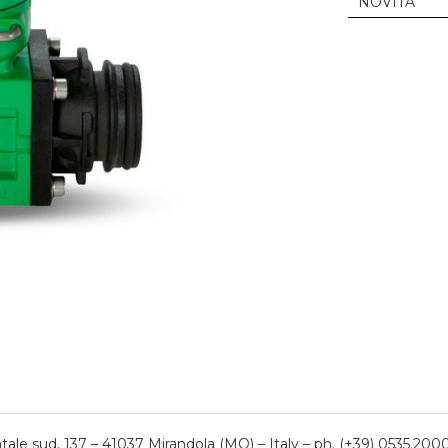
NOVITÀ
ale sud, 137 – 41037 Mirandola (MO) – Italy – ph. (+39) 0535.200