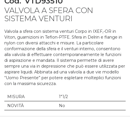
Cod.
VTD93510
to
VALVOLA A SFERA CON
the
beginning
SISTEMA VENTURI
of
the
Valvola a sfera con sistema venturi Corpo in IXEF,-OR in
images
Viton, guarnizioni in Teflon-PTFE. Sfera in Delrin e flange in
gallery
nylon con diversi attacchi e misure. La particolare
conformazione della sfera e il venturi interno, consentono
alla valvola di effettuare contemporaneamente le funzioni
di aspirazione e mandata. Il sistema permette di avere
sempre una via in depressione che può essere utilizzata per
aspirare liquidi. Abbinata ad una valvola a due vie modello
“Uomo Presente” per potere espletare molteplici funzioni
con la massima sicurezza.
MISURA
1"1/2
NOVITÀ
No