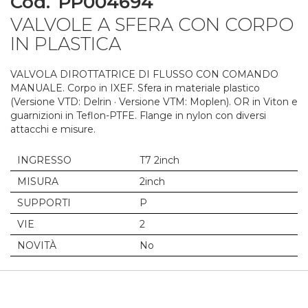
Cod.
PP004694
to
VALVOLE A SFERA CON CORPO
the
beginning
IN PLASTICA
of
the
VALVOLA DIROTTATRICE DI FLUSSO CON COMANDO
images
MANUALE. Corpo in IXEF. Sfera in materiale plastico
gallery
(Versione VTD: Delrin · Versione VTM: Moplen). OR in Viton e
guarnizioni in Teflon-PTFE. Flange in nylon con diversi
attacchi e misure.
INGRESSO
T7 2inch
MISURA
2inch
SUPPORTI
P
VIE
2
NOVITÀ
No