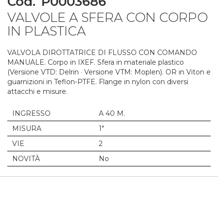
Cod.
P0003686
to
VALVOLE A SFERA CON CORPO
the
beginning
IN PLASTICA
of
the
VALVOLA DIROTTATRICE DI FLUSSO CON COMANDO
images
MANUALE. Corpo in IXEF. Sfera in materiale plastico
gallery
(Versione VTD: Delrin · Versione VTM: Moplen). OR in Viton e
guarnizioni in Teflon-PTFE. Flange in nylon con diversi
attacchi e misure.
INGRESSO
A 40 M.
MISURA
1"
VIE
2
NOVITÀ
No