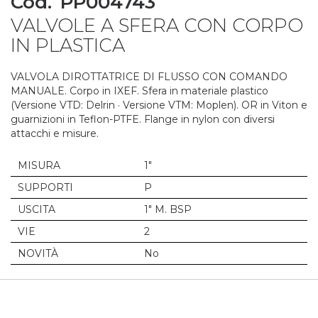
Cod.
PP004743
to
VALVOLE A SFERA CON CORPO
the
beginning
IN PLASTICA
of
the
VALVOLA DIROTTATRICE DI FLUSSO CON COMANDO
images
MANUALE. Corpo in IXEF. Sfera in materiale plastico
gallery
(Versione VTD: Delrin · Versione VTM: Moplen). OR in Viton e
guarnizioni in Teflon-PTFE. Flange in nylon con diversi
attacchi e misure.
MISURA
1"
SUPPORTI
P
USCITA
1" M. BSP
VIE
2
NOVITÀ
No