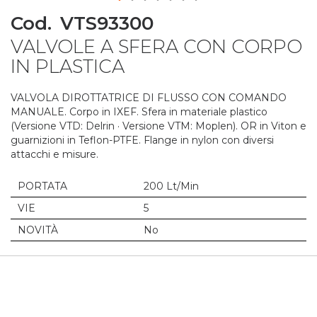
Skip
Cod.
VTS93300
to
VALVOLE A SFERA CON CORPO
the
beginning
IN PLASTICA
of
the
VALVOLA DIROTTATRICE DI FLUSSO CON COMANDO
images
MANUALE. Corpo in IXEF. Sfera in materiale plastico
gallery
(Versione VTD: Delrin · Versione VTM: Moplen). OR in Viton e
guarnizioni in Teflon-PTFE. Flange in nylon con diversi
attacchi e misure.
PORTATA
200 Lt/Min
VIE
5
NOVITÀ
No