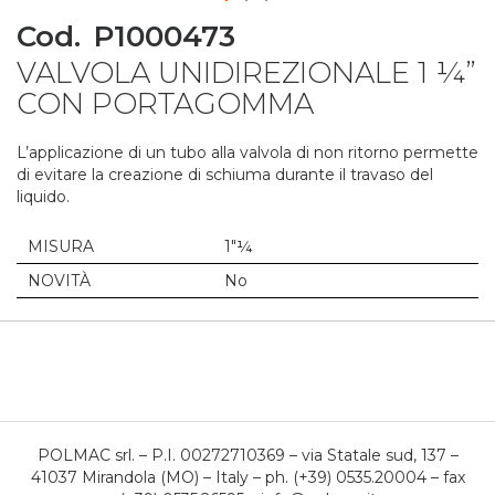
Skip
Cod.
P1000473
to
VALVOLA UNIDIREZIONALE 1 ¼”
the
beginning
CON PORTAGOMMA
of
the
L’applicazione di un tubo alla valvola di non ritorno permette
images
di evitare la creazione di schiuma durante il travaso del
gallery
liquido.
MISURA
1"¼
NOVITÀ
No
POLMAC srl. – P.I. 00272710369 – via Statale sud, 137 –
41037 Mirandola (MO) – Italy – ph. (+39) 0535.20004 – fax