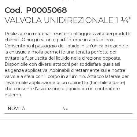
Skip
Cod.
P0005068
to
VALVOLA UNIDIREZIONALE 1 ¼”
the
beginning
of
Realizzate in materiali resistenti all’aggressività dei prodotti
the
chimici. O ring in viton e parti interne in acciaio inox.
images
Consentono il passaggio del liquido in un’unica direzione e
gallery
la chiusura a molla permette una tenuta perfetta per
evitare la fuoriuscita del liquido nella direzione opposta.
Disponibile con diversi attacchi per soddisfare qualsiasi
esigenza applicativa. Abbinabili direttamente sulle nostre
valvole a sfera con il corpo in alluminio. Attacco laterale per
l’eventuale applicazione di un rubinetto (fornibile a parte)
che consente l’aspirazione di liquido da un contenitore
esterno.
NOVITÀ
No