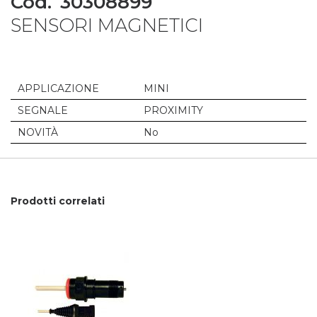
Cod.
30308899
to
SENSORI MAGNETICI
the
beginning
of
the
images
APPLICAZIONE
MINI
gallery
SEGNALE
PROXIMITY
NOVITÀ
No
Prodotti correlati