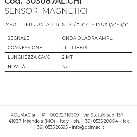
Cod.
303087AL.CHI
to
SENSORI MAGNETICI
the
beginning
of
24VOLT PER CONTALITRI STD 1/2" 3" 4" E INOX 1/2" - 3/4"
the
images
SEGNALE
ONDA QUADRA AMPL.
gallery
CONNESSIONE
FILI LIBERI
LUNGHEZZA CAVO
2 MT
NOVITÀ
No
POLMAC srl. – P.I. 00272710369 – via Statale sud, 137 –
41037 Mirandola (MO) – Italy – ph. (+39) 0535.20004 – fax
(+39) 0535.26595 – info@polmac.it