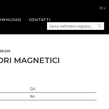
Lingua
It
OWNLOAD
CONTATTI
Cerca
Cerca
99.CHI
ORI MAGNETICI
QA
No