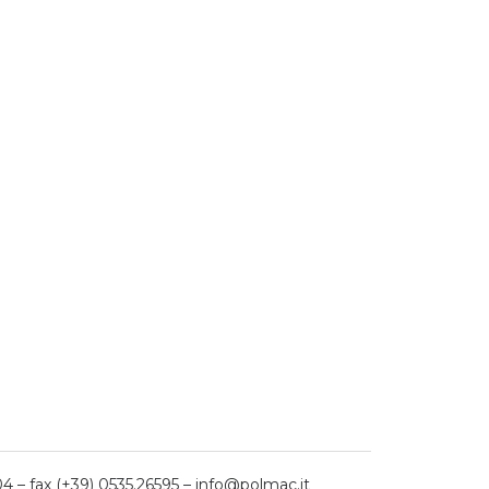
04 – fax (+39) 0535.26595 – info@polmac.it