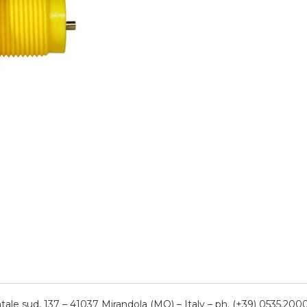
ale sud, 137 – 41037 Mirandola (MO) – Italy – ph. (+39) 0535.200